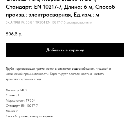
Стандарт: EN 10217-7, Длина: 6 м, Способ
произв.: электросварная, Ед.изм.: м
SKU:
ТРБНЖ 50.8 1 TP304 EN 10217-7 6 электросварная м
506,8
р.
Добавить в корзину
Труба нержавеющая применяется в системах водоснабжения, пищевой и
химической промышленности. Гарантирует долговечность и чистоту
транспортируемых сред.
Диаметр: 50.8
Стенка: 1
Марка стали: TP304
Стандарт: EN 10217-7
Длина: 6
Способ произв.: электросварная