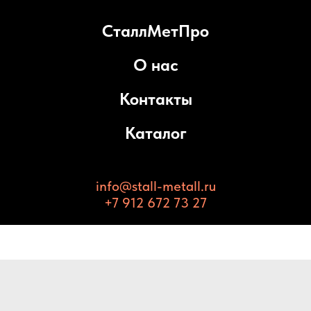
СталлМетПро
О нас
Контакты
Каталог
info@stall-metall.ru
+7 912 672 73 27