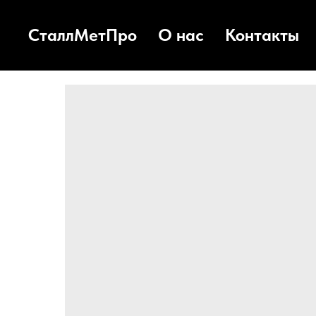
СталлМетПро
О нас
Контакты