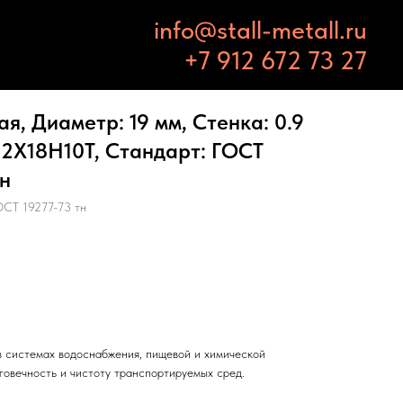
info@stall-metall.ru
+7 912 672 73 27
, Диаметр: 19 мм, Стенка: 0.9
12Х18Н10Т, Стандарт: ГОСТ
тн
СТ 19277-73 тн
 системах водоснабжения, пищевой и химической
говечность и чистоту транспортируемых сред.