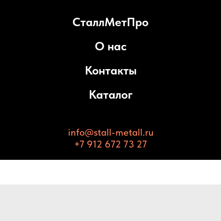
СталлМетПро
О нас
Контакты
Каталог
info@stall-metall.ru
+7 912 672 73 27