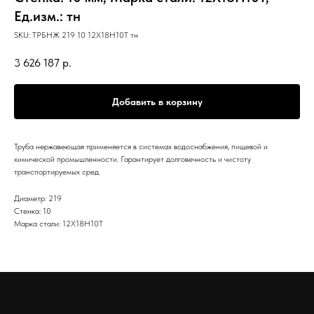
Ед.изм.: тн
SKU:
ТРБНЖ 219 10 12Х18Н10Т тн
3 626 187
р.
Добавить в корзину
Труба нержавеющая применяется в системах водоснабжения, пищевой и
химической промышленности. Гарантирует долговечность и чистоту
транспортируемых сред.
Диаметр: 219
Стенка: 10
Марка стали: 12Х18Н10Т