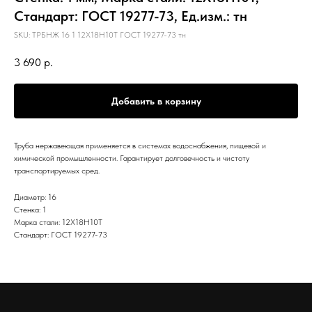
Стандарт: ГОСТ 19277-73, Ед.изм.: тн
SKU:
ТРБНЖ 16 1 12Х18Н10Т ГОСТ 19277-73 тн
3 690
р.
Добавить в корзину
Труба нержавеющая применяется в системах водоснабжения, пищевой и
химической промышленности. Гарантирует долговечность и чистоту
транспортируемых сред.
Диаметр: 16
Стенка: 1
Марка стали: 12Х18Н10Т
Стандарт: ГОСТ 19277-73