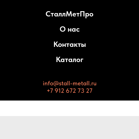
СталлМетПро
О нас
Контакты
Каталог
info@stall-metall.ru
+7 912 672 73 27