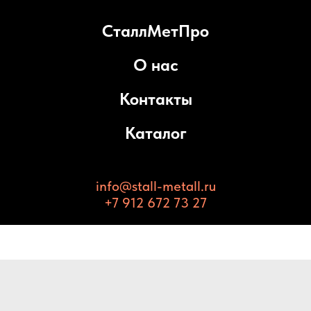
СталлМетПро
О нас
Контакты
Каталог
info@stall-metall.ru
+7 912 672 73 27