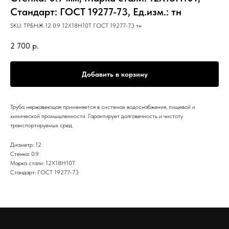
Стандарт: ГОСТ 19277-73, Ед.изм.: тн
SKU:
ТРБНЖ 12 0.9 12Х18Н10Т ГОСТ 19277-73 тн
2 700
р.
Добавить в корзину
Труба нержавеющая применяется в системах водоснабжения, пищевой и
химической промышленности. Гарантирует долговечность и чистоту
транспортируемых сред.
Диаметр: 12
Стенка: 0.9
Марка стали: 12Х18Н10Т
Стандарт: ГОСТ 19277-73