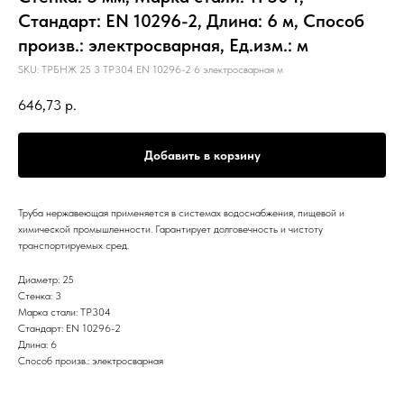
Стандарт: EN 10296-2, Длина: 6 м, Способ
произв.: электросварная, Ед.изм.: м
SKU:
ТРБНЖ 25 3 TP304 EN 10296-2 6 электросварная м
646,73
р.
Добавить в корзину
Труба нержавеющая применяется в системах водоснабжения, пищевой и
химической промышленности. Гарантирует долговечность и чистоту
транспортируемых сред.
Диаметр: 25
Стенка: 3
Марка стали: TP304
Стандарт: EN 10296-2
Длина: 6
Способ произв.: электросварная