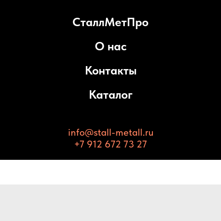
СталлМетПро
О нас
Контакты
Каталог
info@stall-metall.ru
+7 912 672 73 27