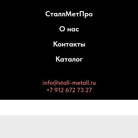
СталлМетПро
О нас
Контакты
Каталог
info@stall-metall.ru
+7 912 672 73 27