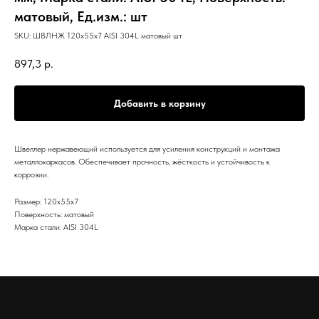
матовый, Ед.изм.: шт
SKU:
ШВЛНЖ 120х55х7 AISI 304L матовый шт
897,3
р.
Добавить в корзину
Швеллер нержавеющий используется для усиления конструкций и монтажа
металлокаркасов. Обеспечивает прочность, жёсткость и устойчивость к
коррозии.
Размер: 120х55х7
Поверхность: матовый
Марка стали: AISI 304L