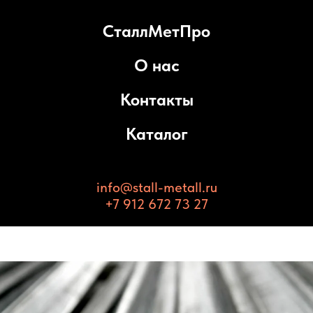
СталлМетПро
О нас
Контакты
Каталог
info@stall-metall.ru
+7 912 672 73 27