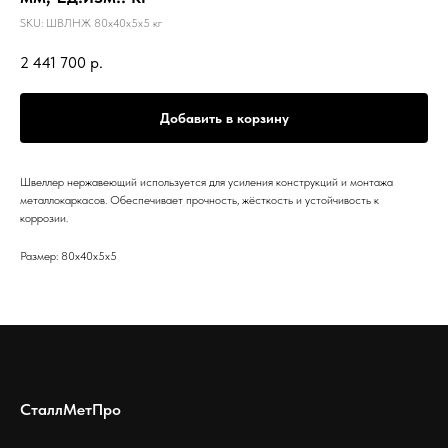
SKU:
ШВЛНЖ 80х40х5х5 кг
2 441 700
р.
Добавить в корзину
Швеллер нержавеющий используется для усиления конструкций и монтажа
металлокаркасов. Обеспечивает прочность, жёсткость и устойчивость к
коррозии.
Размер: 80х40х5х5
СталлМетПро