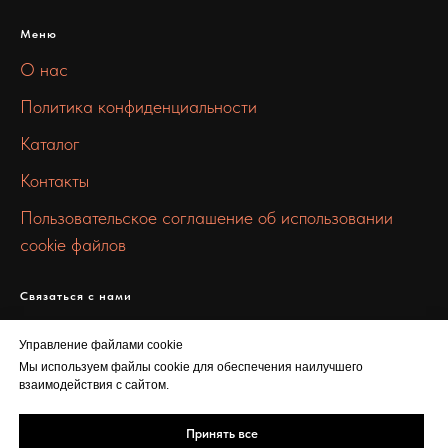
Меню
О нас
Политика конфиденциальности
Каталог
Контакты
Пользовательское соглашение об использовании
cookie файлов
Связаться с нами
info@stall-metall.ru
Управление файлами cookie
+7 912 672 7327
Мы используем файлы cookie для обеспечения наилучшего
взаимодействия с сайтом.
Новинский бул., 8
Принять все