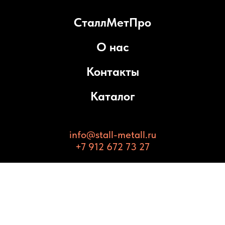
СталлМетПро
О нас
Контакты
Каталог
info@stall-metall.ru
+7 912 672 73 27