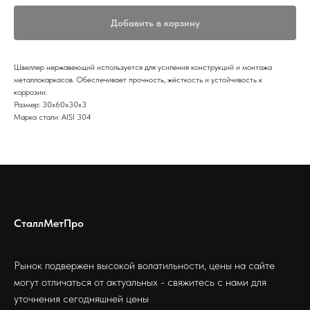
Добавить в корзину
Швеллер нержавеющий используется для усиления конструкций и монтажа
металлокаркасов. Обеспечивает прочность, жёсткость и устойчивость к
коррозии.
Размер: 30х60х30х3
Марка стали: AISI 304
СталлМетПро
Рынок подвержен высокой волатильности, цены на сайте
могут отличаться от актуальных - свяжитесь с нами для
уточнения сегодняшней цены