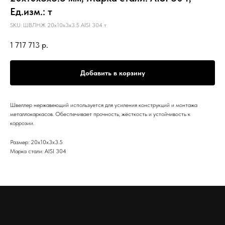
Ед.изм.: т
SKU:
ШВЛНЖ 20х10х3х3.5 AISI 304 т
1 717 713
р.
Добавить в корзину
Швеллер нержавеющий используется для усиления конструкций и монтажа
металлокаркасов. Обеспечивает прочность, жёсткость и устойчивость к
коррозии.
Размер: 20х10х3х3.5
Марка стали: AISI 304