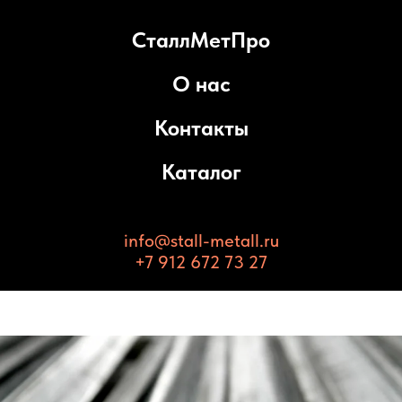
СталлМетПро
О нас
Контакты
Каталог
info@stall-metall.ru
+7 912 672 73 27