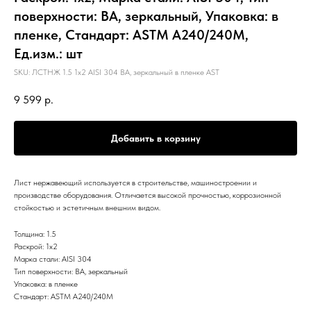
поверхности: BA, зеркальный, Упаковка: в
пленке, Стандарт: ASTM А240/240М,
Ед.изм.: шт
SKU:
ЛСТНЖ 1.5 1х2 AISI 304 BA, зеркальный в пленке AST
9 599
р.
Добавить в корзину
Лист нержавеющий используется в строительстве, машиностроении и
производстве оборудования. Отличается высокой прочностью, коррозионной
стойкостью и эстетичным внешним видом.
Толщина: 1.5
Раскрой: 1х2
Марка стали: AISI 304
Тип поверхности: BA, зеркальный
Упаковка: в пленке
Стандарт: ASTM А240/240М