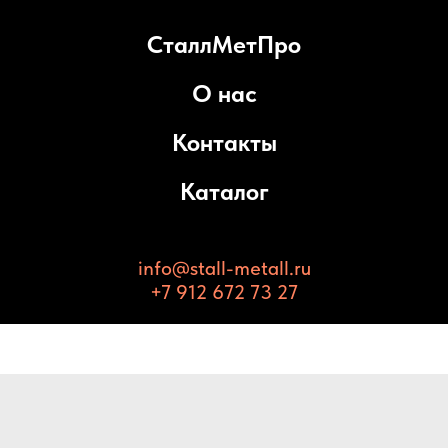
СталлМетПро
О нас
Контакты
Каталог
info@stall-metall.ru
+7 912 672 73 27