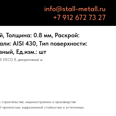
info@stall-metall.ru
+7 912 672 73 27
 Толщина: 0.8 мм, Раскрой:
али: AISI 430, Тип поверхности:
ный, Ед.изм.: шт
30 DECO 8, декоративный ш
 строительстве, машиностроении и производстве
й прочностью, коррозионной стойкостью и эстетичным