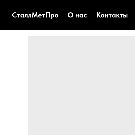
СталлМетПро
О нас
Контакты