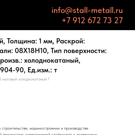
info@stall-metall.ru
+7 912 672 73 27
 Толщина: 1 мм, Раскрой:
тали: 08Х18Н10, Тип поверхности:
роизв.: холоднокатаный,
04-90, Ед.изм.: т
 матовый холоднокатаный Г
 строительстве, машиностроении и производстве
й прочностью, коррозионной стойкостью и эстетичным