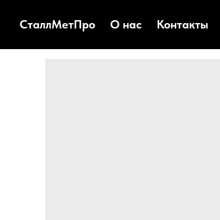
СталлМетПро
О нас
Контакты