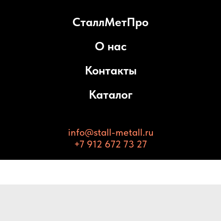
СталлМетПро
О нас
Контакты
Каталог
info@stall-metall.ru
+7 912 672 73 27