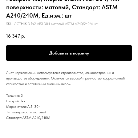
поверхности: матовый, Стандарт: ASTM
А240/240М, Ед.изм.: шт
SKU:
ЛСТНЖ 3 1х2 AISI 304 матовый ASTM А240/240М шт
16 347
р.
Добавить в корзину
Лист нержавеющий используется в строительстве, машиностроении и
производстве оборудования. Отличается высокой прочностью, коррозионной
стойкостью и эстетичным внешним видом.
Толщина: 3
Раскрой: 1х2
Марка стали: AISI 304
Тип поверхности: матовый
Стандарт: ASTM А240/240М