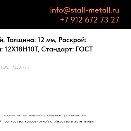
info@stall-metall.ru
+7 912 672 73 27
 Толщина: 12 мм, Раскрой:
и: 12Х18Н10Т, Стандарт: ГОСТ
 ГОСТ 7350-77 т
 строительстве, машиностроении и производстве
й прочностью, коррозионной стойкостью и эстетичным