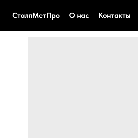
СталлМетПро
О нас
Контакты