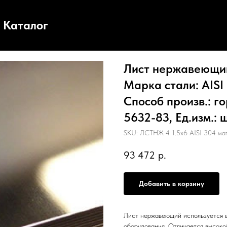
Каталог
Лист нержавеющий,
Марка стали: AISI
Способ произв.: г
5632-83, Ед.изм.: 
SKU:
ЛСТНЖ 4 1.5х6 AISI 304 ма
93 472
р.
Добавить в корзину
Лист нержавеющий используется в
оборудования. Отличается высоко