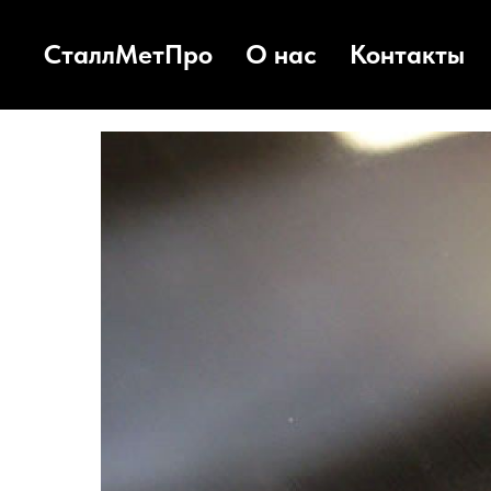
СталлМетПро
О нас
Контакты