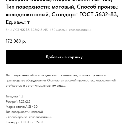
Тип поверхности: матовый, Способ произв.:
холоднокатаный, Стандарт: ГОСТ 5632-83,
Ед.изм.: т
SKU:
ЛСТНЖ 1.5 1.25х2.5 AISI 430 матовый холоднокатаный
172 080
р.
Добавить в корзину
Лист нержавеющий используется в строительстве, машиностроении и
производстве оборудования. Отличается высокой прочностью, коррозионной
стойкостью и эстетичным внешним видом.
Толщина: 1.5
Раскрой: 1.25х2.5
Марка стали: AISI 430
Тип поверхности: матовый
Способ произв.: холоднокатаный
Стандарт: ГОСТ 5632-83