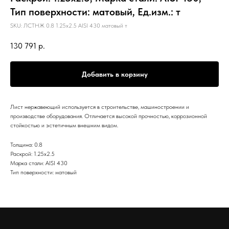
Тип поверхности: матовый, Ед.изм.: т
SKU:
ЛСТНЖ 0.8 1.25х2.5 AISI 430 матовый т
130 791
р.
Добавить в корзину
Лист нержавеющий используется в строительстве, машиностроении и
производстве оборудования. Отличается высокой прочностью, коррозионной
стойкостью и эстетичным внешним видом.
Толщина: 0.8
Раскрой: 1.25х2.5
Марка стали: AISI 430
Тип поверхности: матовый