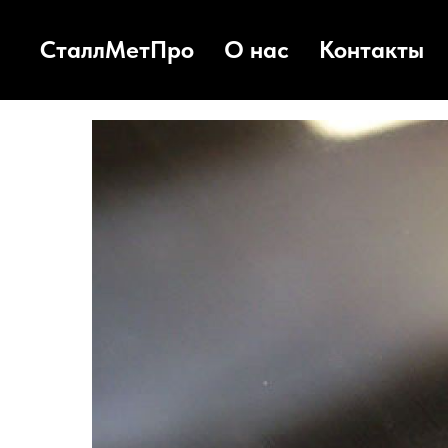
СталлМетПро
О нас
Контакты