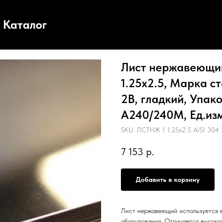
Каталог
Лист нержавеющий,
1.25х2.5, Марка ст
2B, гладкий, Упак
А240/240М, Ед.изм
SKU:
ЛСТНЖ 1 1.25х2.5 AISI 304 
7 153
р.
Добавить в корзину
Лист нержавеющий используется в
оборудования. Отличается высоко