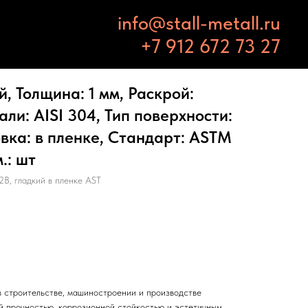
info@stall-metall.ru
+7 912 672 73 27
 Толщина: 1 мм, Раскрой:
али: AISI 304, Тип поверхности:
овка: в пленке, Стандарт: ASTM
.: шт
2B, гладкий в пленке AST
 строительстве, машиностроении и производстве
й прочностью, коррозионной стойкостью и эстетичным