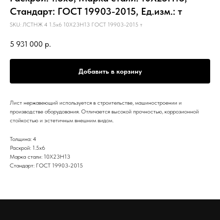
Стандарт: ГОСТ 19903-2015, Ед.изм.: т
SKU:
ЛСТНЖ 4 1.5х6 10Х23Н13 ГОСТ 19903-2015 т
5 931 000
р.
Добавить в корзину
Лист нержавеющий используется в строительстве, машиностроении и
производстве оборудования. Отличается высокой прочностью, коррозионной
стойкостью и эстетичным внешним видом.
Толщина: 4
Раскрой: 1.5х6
Марка стали: 10Х23Н13
Стандарт: ГОСТ 19903-2015