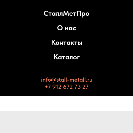
СталлМетПро
О нас
Контакты
Каталог
info@stall-metall.ru
+7 912 672 73 27