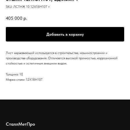
SKU:
ЛСТНЖ 10 12Х18Н10Т т
405 000
р.
Добавить в корзину
Лист нержавеющий используется в строительстве, машиностроении и
производстве оборудования. Отличается высокой прочностью, коррозионной
стойкостью и эстетичным внешним видом.
Толщина: 10
Марка стали: 12Х18Н10Т
СталлМетПро