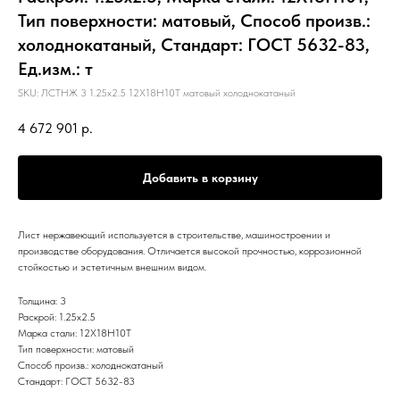
Тип поверхности: матовый, Способ произв.:
холоднокатаный, Стандарт: ГОСТ 5632-83,
Ед.изм.: т
SKU:
ЛСТНЖ 3 1.25х2.5 12Х18Н10Т матовый холоднокатаный
4 672 901
р.
Добавить в корзину
Лист нержавеющий используется в строительстве, машиностроении и
производстве оборудования. Отличается высокой прочностью, коррозионной
стойкостью и эстетичным внешним видом.
Толщина: 3
Раскрой: 1.25х2.5
Марка стали: 12Х18Н10Т
Тип поверхности: матовый
Способ произв.: холоднокатаный
Стандарт: ГОСТ 5632-83