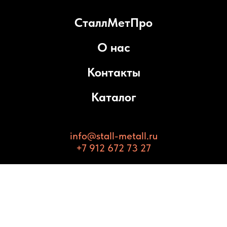
СталлМетПро
О нас
Контакты
Каталог
info@stall-metall.ru
+7 912 672 73 27