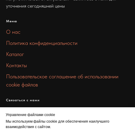
уточнения сегодняшней цены
Меню
О нас
Политика конфиденциальности
Каталог
Контакты
Пользовательское соглашение об использовании
cookie файлов
Связаться с нами
info@stall-metall.ru
Управление файлами cookie
+7 912 672 7327
Мы используем файлы cookie для обеспечения наилучшего
взаимодействия с сайтом.
Новинский бул., 8