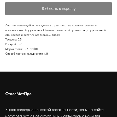
Добавить в корзину
Лист нержавеющий используется в строительстве, машиностроении и
производстве оборудования. Отличается высокой прочностью, коррозионной
стойкостью и эстетичным внешним видом.
Толщина: 0.5
Раскрой: 1х2
Марка стали: 12Х18Н10Т
Способ произв.: холоднокатаный
СталлМетПро
Рынок подвержен высокой волатильности, цены на сайте
могут отличаться от актуальных - свяжитесь с нами для