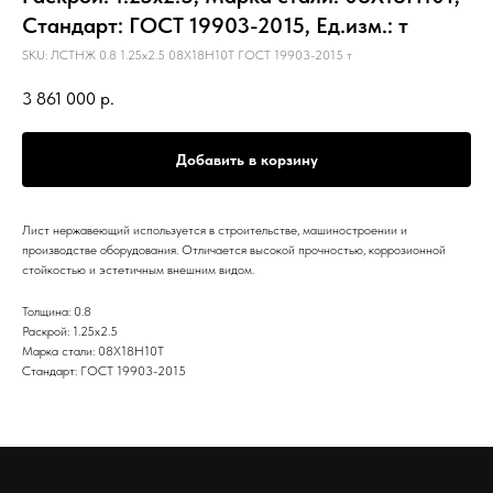
Стандарт: ГОСТ 19903-2015, Ед.изм.: т
SKU:
ЛСТНЖ 0.8 1.25х2.5 08Х18Н10Т ГОСТ 19903-2015 т
3 861 000
р.
Добавить в корзину
Лист нержавеющий используется в строительстве, машиностроении и
производстве оборудования. Отличается высокой прочностью, коррозионной
стойкостью и эстетичным внешним видом.
Толщина: 0.8
Раскрой: 1.25х2.5
Марка стали: 08Х18Н10Т
Стандарт: ГОСТ 19903-2015