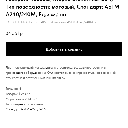
Тип поверхности: матовый, Стандарт: ASTM
А240/240М, Ед.изм.: шт
SKU:
ЛСТНЖ 4 1.25х2.5 AISI 304 матовый ASTM А240/240М ш
34 551
р.
Добавить в корзину
Лист нержавеющий используется в строительстве, машиностроении и
производстве оборудования. Отличается высокой прочностью, коррозионной
стойкостью и эстетичным внешним видом.
Толщина: 4
Раскрой: 1.25х2.5
Марка стали: AISI 304
Тип поверхности: матовый
Стандарт: ASTM А240/240М