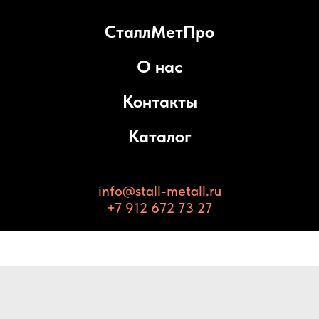
СталлМетПро
О нас
Контакты
Каталог
info@stall-metall.ru
+7 912 672 73 27