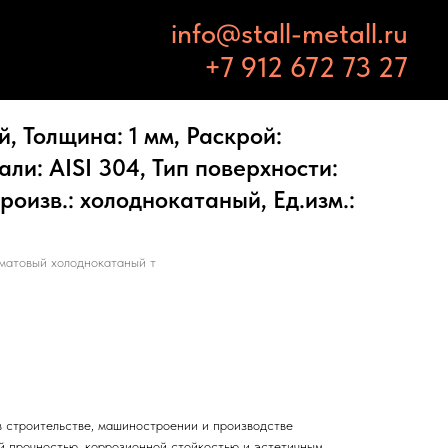
info@stall-metall.ru
+7 912 672 73 27
 Толщина: 1 мм, Раскрой:
али: AISI 304, Тип поверхности:
роизв.: холоднокатаный, Ед.изм.:
матовый холоднокатаный т
 строительстве, машиностроении и производстве
й прочностью, коррозионной стойкостью и эстетичным