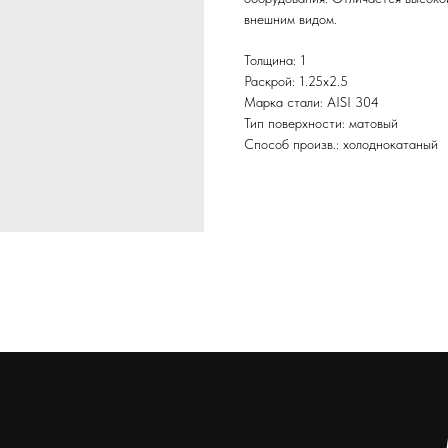
внешним видом.
Толщина: 1
Раскрой: 1.25х2.5
Марка стали: AISI 304
Тип поверхности: матовый
Способ произв.: холоднокатаный