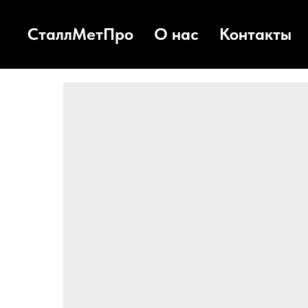
СталлМетПро
О нас
Контакты