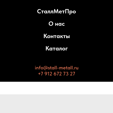
СталлМетПро
О нас
Контакты
Каталог
info@stall-metall.ru
+7 912 672 73 27