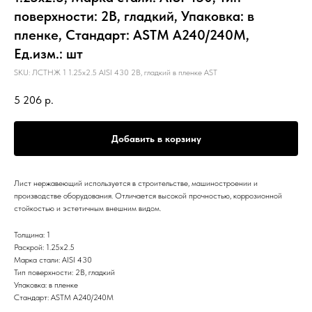
поверхности: 2B, гладкий, Упаковка: в
пленке, Стандарт: ASTM А240/240М,
Ед.изм.: шт
SKU:
ЛСТНЖ 1 1.25х2.5 AISI 430 2B, гладкий в пленке AST
5 206
р.
Добавить в корзину
Лист нержавеющий используется в строительстве, машиностроении и
производстве оборудования. Отличается высокой прочностью, коррозионной
стойкостью и эстетичным внешним видом.
Толщина: 1
Раскрой: 1.25х2.5
Марка стали: AISI 430
Тип поверхности: 2B, гладкий
Упаковка: в пленке
Стандарт: ASTM А240/240М