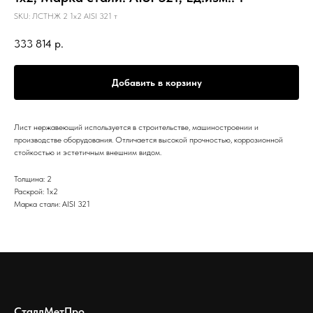
SKU:
ЛСТНЖ 2 1х2 AISI 321 т
333 814
р.
Добавить в корзину
Лист нержавеющий используется в строительстве, машиностроении и
производстве оборудования. Отличается высокой прочностью, коррозионной
стойкостью и эстетичным внешним видом.
Толщина: 2
Раскрой: 1х2
Марка стали: AISI 321
СталлМетПро