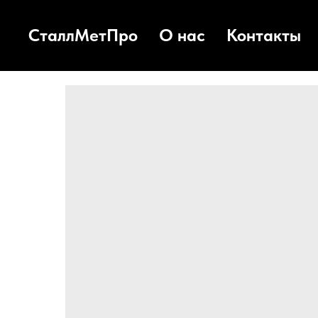
СталлМетПро
О нас
Контакты