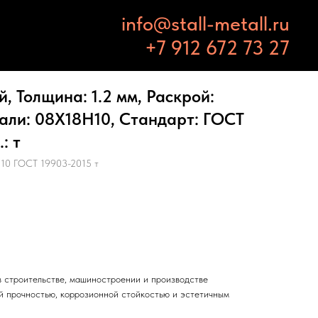
info@stall-metall.ru
+7 912 672 73 27
 Толщина: 1.2 мм, Раскрой:
тали: 08Х18Н10, Стандарт: ГОСТ
: т
Н10 ГОСТ 19903-2015 т
 строительстве, машиностроении и производстве
й прочностью, коррозионной стойкостью и эстетичным