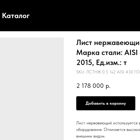
Каталог
Лист нержавеющий,
Марка стали: AISI
2015, Ед.изм.: т
SKU:
ЛСТНЖ 0.5 1х2 AISI 430 ГО
2 178 000
р.
Добавить в корзину
Лист нержавеющий используется в
оборудования. Отличается высоко
внешним видом.