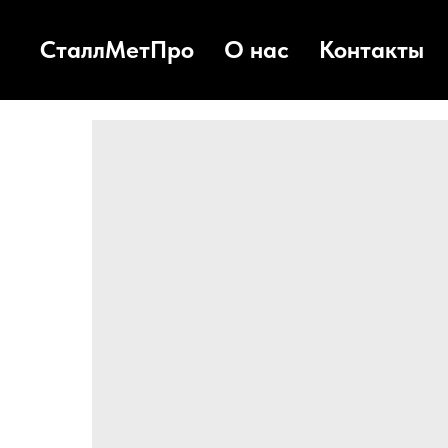
СталлМетПро
О нас
Контакты