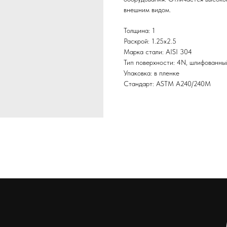
внешним видом.
Толщина: 1
Раскрой: 1.25х2.5
Марка стали: AISI 304
Тип поверхности: 4N, шлифованны
Упаковка: в пленке
Стандарт: ASTM А240/240М