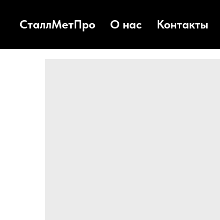
СталлМетПро
О нас
Контакты