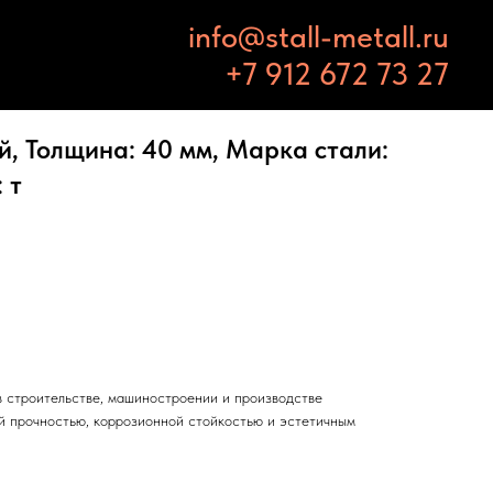
info@stall-metall.ru
+7 912 672 73 27
, Толщина: 40 мм, Марка стали:
 т
 строительстве, машиностроении и производстве
й прочностью, коррозионной стойкостью и эстетичным