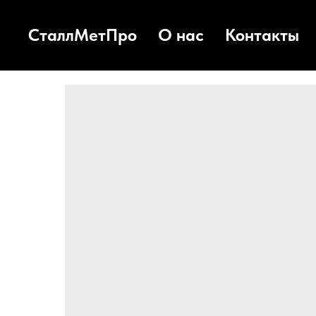
СталлМетПро
О нас
Контакты