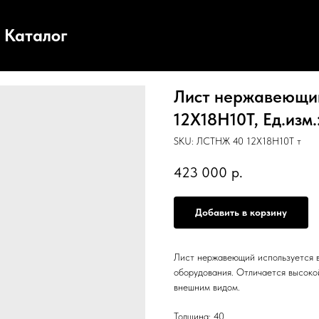
Каталог
Лист нержавеющий
12Х18Н10Т, Ед.изм.:
SKU:
ЛСТНЖ 40 12Х18Н10Т т
423 000
р.
Добавить в корзину
Лист нержавеющий используется в
оборудования. Отличается высоко
внешним видом.
Толщина: 40