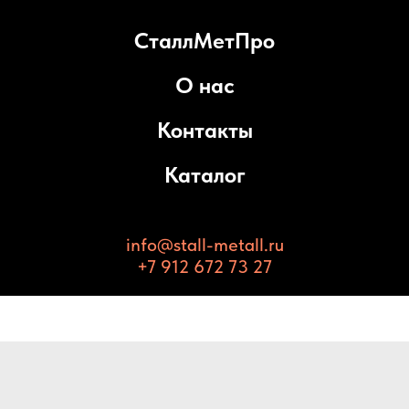
СталлМетПро
О нас
Контакты
Каталог
info@stall-metall.ru
+7 912 672 73 27