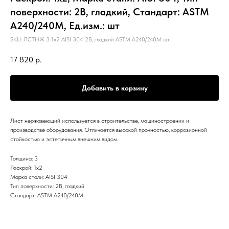
поверхности: 2B, гладкий, Стандарт: ASTM
А240/240М, Ед.изм.: шт
SKU:
ЛСТНЖ 3 1х2 AISI 304 2B, гладкий ASTM А240/240М шт
17 820
р.
Добавить в корзину
Лист нержавеющий используется в строительстве, машиностроении и
производстве оборудования. Отличается высокой прочностью, коррозионной
стойкостью и эстетичным внешним видом.
Толщина: 3
Раскрой: 1х2
Марка стали: AISI 304
Тип поверхности: 2B, гладкий
Стандарт: ASTM А240/240М