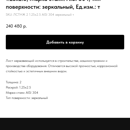
поверхности: зеркальный, Ед.изм.: т
SKU:
ЛСТНЖ 2 1.25х2.5 AISI 304 зеркальный т
240 480
р.
Добавить в корзину
Лист нержавеющий используется в строительстве, машиностроении и
производстве оборудования. Отличается высокой прочностью, коррозионной
стойкостью и эстетичным внешним видом.
Толщина: 2
Раскрой: 1.25х2.5
Марка стали: AISI 304
Тип поверхности: зеркальный