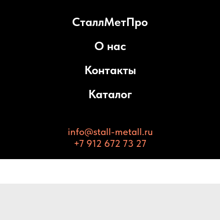
СталлМетПро
О нас
Контакты
Каталог
info@stall-metall.ru
+7 912 672 73 27