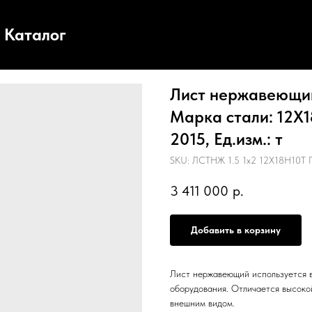
Каталог
Лист нержавеющий,
Марка стали: 12Х1
2015, Ед.изм.: т
SKU:
ЛСТНЖ 1.5 1х2 12Х18Н10Т 
3 411 000
р.
Добавить в корзину
Лист нержавеющий используется в
оборудования. Отличается высоко
внешним видом.