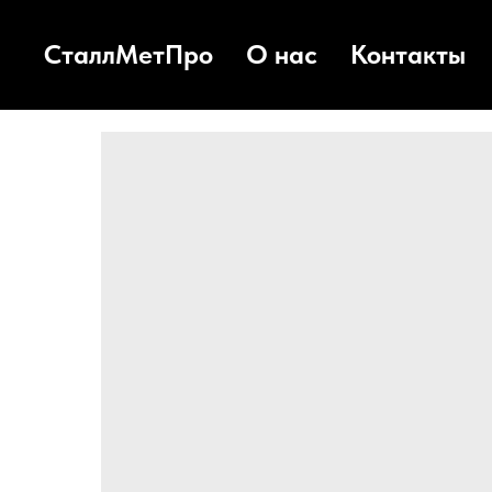
СталлМетПро
О нас
Контакты