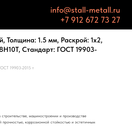
info@stall-metall.ru
+7 912 672 73 27
 Толщина: 1.5 мм, Раскрой: 1х2,
8Н10Т, Стандарт: ГОСТ 19903-
ГОСТ 19903-2015 т
 строительстве, машиностроении и производстве
й прочностью, коррозионной стойкостью и эстетичным