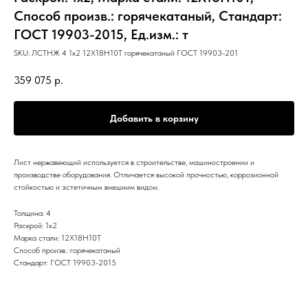
Способ произв.: горячекатаный, Стандарт:
ГОСТ 19903-2015, Ед.изм.: т
SKU:
ЛСТНЖ 4 1х2 12Х18Н10Т горячекатаный ГОСТ 19903-201
359 075
р.
Добавить в корзину
Лист нержавеющий используется в строительстве, машиностроении и
производстве оборудования. Отличается высокой прочностью, коррозионной
стойкостью и эстетичным внешним видом.
Толщина: 4
Раскрой: 1х2
Марка стали: 12Х18Н10Т
Способ произв.: горячекатаный
Стандарт: ГОСТ 19903-2015