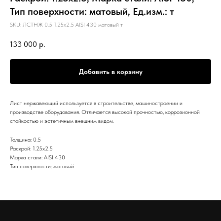
Тип поверхности: матовый, Ед.изм.: т
SKU:
ЛСТНЖ 0.5 1.25х2.5 AISI 430 матовый т
133 000
р.
Добавить в корзину
Лист нержавеющий используется в строительстве, машиностроении и
производстве оборудования. Отличается высокой прочностью, коррозионной
стойкостью и эстетичным внешним видом.
Толщина: 0.5
Раскрой: 1.25х2.5
Марка стали: AISI 430
Тип поверхности: матовый