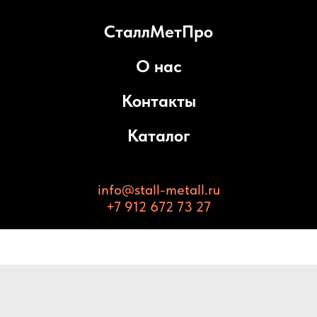
СталлМетПро
О нас
Контакты
Каталог
info@stall-metall.ru
+7 912 672 73 27