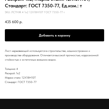
Стандарт: ГОСТ 7350-77, Ед.изм.: т
SKU:
ЛСТНЖ 4 1х2 12Х18Н10Т ГОСТ 7350-77 т
435 600
р.
Добавить в корзину
Лист нержавеющий используется в строительстве, машиностроении и
производстве оборудования. Отличается высокой прочностью, коррозионной
стойкостью и эстетичным внешним видом.
Толщина: 4
Раскрой: 1х2
Марка стали: 12Х18Н10Т
Стандарт: ГОСТ 7350-77