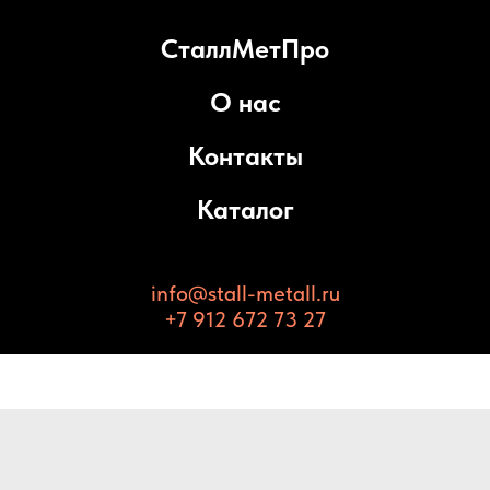
СталлМетПро
О нас
Контакты
Каталог
info@stall-metall.ru
+7 912 672 73 27