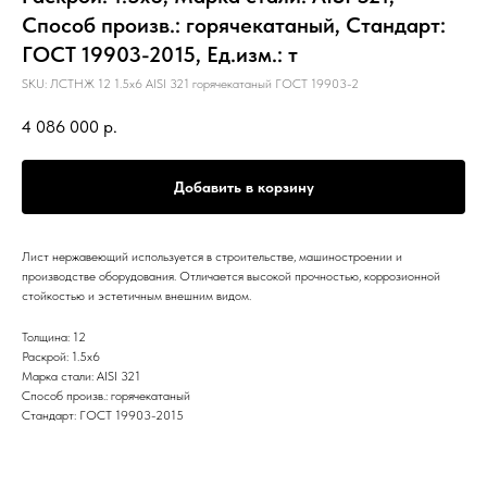
Способ произв.: горячекатаный, Стандарт:
ГОСТ 19903-2015, Ед.изм.: т
SKU:
ЛСТНЖ 12 1.5х6 AISI 321 горячекатаный ГОСТ 19903-2
4 086 000
р.
Добавить в корзину
Лист нержавеющий используется в строительстве, машиностроении и
производстве оборудования. Отличается высокой прочностью, коррозионной
стойкостью и эстетичным внешним видом.
Толщина: 12
Раскрой: 1.5х6
Марка стали: AISI 321
Способ произв.: горячекатаный
Стандарт: ГОСТ 19903-2015