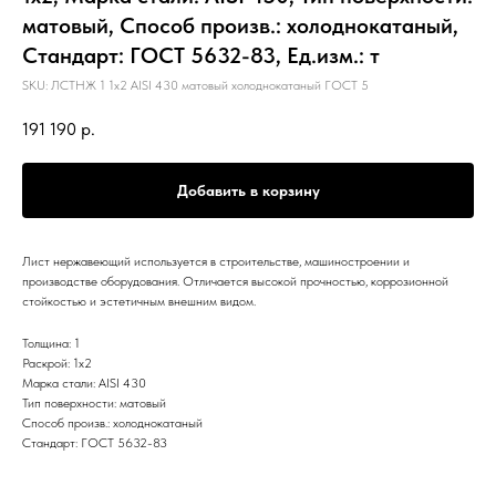
матовый, Способ произв.: холоднокатаный,
Стандарт: ГОСТ 5632-83, Ед.изм.: т
SKU:
ЛСТНЖ 1 1х2 AISI 430 матовый холоднокатаный ГОСТ 5
191 190
р.
Добавить в корзину
Лист нержавеющий используется в строительстве, машиностроении и
производстве оборудования. Отличается высокой прочностью, коррозионной
стойкостью и эстетичным внешним видом.
Толщина: 1
Раскрой: 1х2
Марка стали: AISI 430
Тип поверхности: матовый
Способ произв.: холоднокатаный
Стандарт: ГОСТ 5632-83