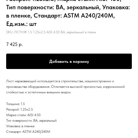
Тип поверхности: BA, зеркальный, Упаковка:
в пленке, Стандарт: ASTM А240/240М,
Ед.изм.: шт
SKU:
ЛСТНЖ 1.5 1.25х2.5 AISI 430 BA, зеркальный в пленк
7 425
р.
Добавить в корзину
Лист нержавеющий используется в строительстве, машиностроении и
производстве оборудования. Отличается высокой прочностью, коррозионной
стойкостью и эстетичным внешним видом.
Толщина: 1.5
Раскрой: 1.25х2.5
Марка стали: AISI 430
Тип поверхности: BA, зеркальный
Упаковка: в пленке
Стандарт: ASTM А240/240М