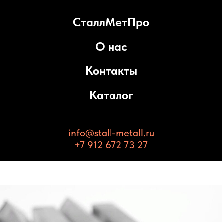
СталлМетПро
О нас
Контакты
Каталог
info@stall-metall.ru
+7 912 672 73 27