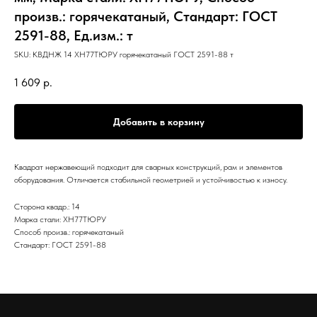
произв.: горячекатаный, Стандарт: ГОСТ
2591-88, Ед.изм.: т
SKU:
КВДНЖ 14 ХН77ТЮРУ горячекатаный ГОСТ 2591-88 т
1 609
р.
Добавить в корзину
Квадрат нержавеющий подходит для сварных конструкций, рам и элементов
оборудования. Отличается стабильной геометрией и устойчивостью к износу.
Сторона квадр.: 14
Марка стали: ХН77ТЮРУ
Способ произв.: горячекатаный
Стандарт: ГОСТ 2591-88