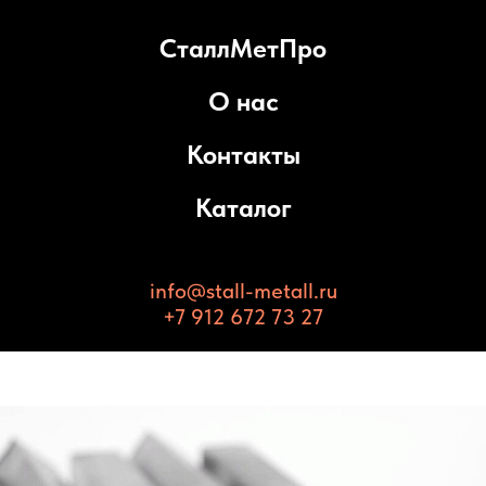
СталлМетПро
О нас
Контакты
Каталог
info@stall-metall.ru
+7 912 672 73 27