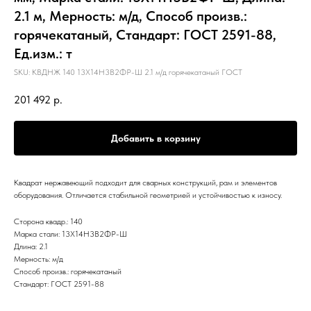
2.1 м, Мерность: м/д, Способ произв.:
горячекатаный, Стандарт: ГОСТ 2591-88,
Ед.изм.: т
SKU:
КВДНЖ 140 13Х14Н3В2ФР-Ш 2.1 м/д горячекатаный ГОСТ
201 492
р.
Добавить в корзину
Квадрат нержавеющий подходит для сварных конструкций, рам и элементов
оборудования. Отличается стабильной геометрией и устойчивостью к износу.
Сторона квадр.: 140
Марка стали: 13Х14Н3В2ФР-Ш
Длина: 2.1
Мерность: м/д
Способ произв.: горячекатаный
Стандарт: ГОСТ 2591-88