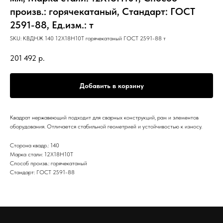
произв.: горячекатаный, Стандарт: ГОСТ
2591-88, Ед.изм.: т
SKU:
КВДНЖ 140 12Х18Н10Т горячекатаный ГОСТ 2591-88 т
201 492
р.
Добавить в корзину
Квадрат нержавеющий подходит для сварных конструкций, рам и элементов
оборудования. Отличается стабильной геометрией и устойчивостью к износу.
Сторона квадр.: 140
Марка стали: 12Х18Н10Т
Способ произв.: горячекатаный
Стандарт: ГОСТ 2591-88