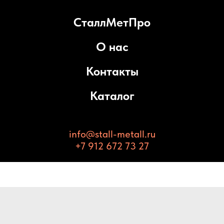
СталлМетПро
О нас
Контакты
Каталог
info@stall-metall.ru
+7 912 672 73 27